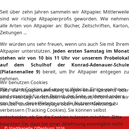
Seit über zehn Jahren sammeln wir Altpapier. Mittlerweile
sind wir richige Altpapierprofis geworden. Wie nehmen
alle Arten von Altpapier an: Bücher, Zeitschriften, Karton,
Zeitungen ...
Wir würden uns sehr freuen, wenn uns auch Sie mit Ihrem
Altpapier unterstützen.
Jeden ersten Samstag im Mona
stehen wir von 10 bis 11 Uhr vor unserem Probelokal
auf dem Schulhof der Konrad-Adenauer-Schule
(Platanenallee 9)
bereit, um Ihr Altpapier entgegen z
nehmen.
Wir benutzen Cookies
Wir nutzen Cookies auf unserer Website. Einige von ihnen
Falls die Altpapiersammlung wegen eines Konzerts oder
sind essenziell für den Betrieb der Seite, während andere
eines Feiertags verschoben werden muss, informieren wir
uns helfen, diese Website und die Nutzererfahrung zu
Sie über unsere Homepage oder unseren Newsletter.
verbessern (Tracking Cookies). Sie können selbst
entscheiden, ob Sie die Cookies zulassen möchten. Bitte
beachten Sie, dass bei einer Ablehnung womöglich nicht
© Stadtkapelle Offenburg 2026