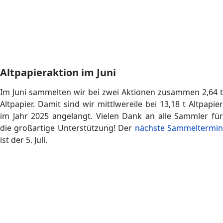
Altpapier. Damit sind wir mittlwereile bei 13,18 t Altpapier
im Jahr 2025 angelangt. Vielen Dank an alle Sammler für
die großartige Unterstützung! Der
nächste Sammeltermi
ist der 5. Juli.
Jahreskonzert in der Reithalle
Am 17. Mai fand unser 50. Jahreskonzert statt. Einer der
Höhepunkt war das Saxophon-Solo von Esther Brüstle und
Simon Lindner.
Presse
Altpapieraktion im Mai
Bei unserer Altpapiersammlung Anfang Mai konnten wir
1,78 t Altpapier nach Gengenbach zum Altpapierverwerter
fahren.