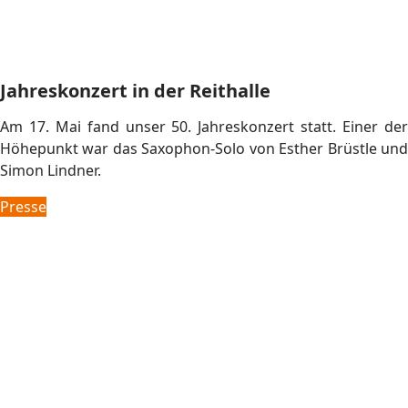
Ein ganz großes Dankeschön an alle Altpapiersammler!
Der
nächste Sammeltermin
ist der 7. Juni.
Reise nach Weiz
Vom 4. bis 6. April waren wir in Offenburgs Partnerstadt
Weiz in Österreich zu Gast. Höhepunkt war das
gemeinsame Konzert in Weizer Kunsthaus.
OT 09.04.25
Altpapieraktion im April
Bei unserer Altpapieraktion im April konnten wir 3,18 t
Altpapier entgegennehmen.
Ein ganz großes Dankeschön an alle Altpapiersammler!
Der
nächste Sammeltermin
ist der 3. Mai.