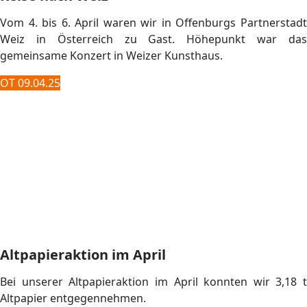
Stadtkapelle und des Musikvereins Ortenberg statt.
Mehrfach musste im Schillersaal nachgestuhlt werden, bis
das Konzert beginnen konnten. Den Auftakt machte die
Bläserklasse der Georg-Monsch-Schule unter der Leitung
von Barbara Frei. Danach betrat das Vororchester die
Bühne, ebenfalls unter der Leitung von Barbara Frei. Zum
Abschluss spielten die Youngsters, dirigiert von
Stadtmusikdirektor Axel Berger.