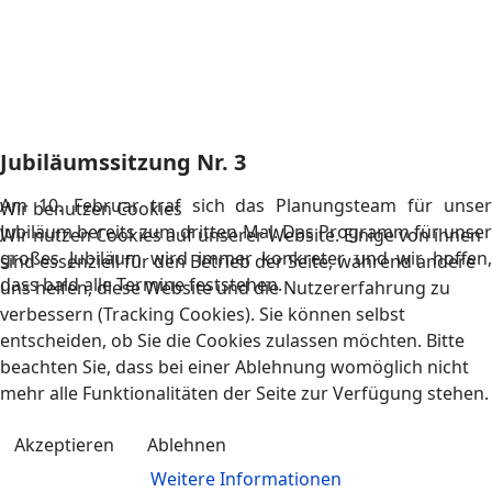
Große Ehrung für Manfred Münchbach
Bei der diesjährigen Ehrungsveranstaltung des
Wir benutzen Cookies
Blasmusikverbandes Ortenau wurde unser Trompeter und
Wir nutzen Cookies auf unserer Website. Einige von ihnen
Gitarrist für "50-jährige aktive Tätigkeit in der Blasmusik"
sind essenziell für den Betrieb der Seite, während andere
ausgezeichnet. Verbandpräsident Bruno Löffler
uns helfen, diese Website und die Nutzererfahrung zu
überreichte ihm die Ehrennadel.
verbessern (Tracking Cookies). Sie können selbst
entscheiden, ob Sie die Cookies zulassen möchten. Bitte
beachten Sie, dass bei einer Ablehnung womöglich nicht
mehr alle Funktionalitäten der Seite zur Verfügung stehen.
Akzeptieren
Ablehnen
Weitere Informationen