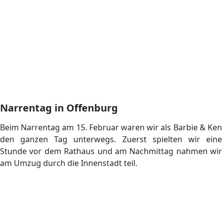
Große Notensortier-Aktion
In den letzten zwei Jahren haben sich viele Noten
angesammelt, die in die Notenschränke einsortiert werden
mussten. Über zwei Stunden wurden hunderte von
Notenblätter sortiert und eingeräumt. Jetzt ist es wieder in
unserem Proberaum ganz ordentlich und die
Vorbereitung auf das Jahreskonzert kann beginnen!