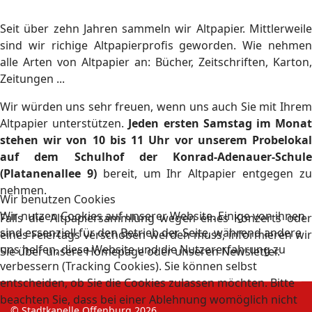
Seit über zehn Jahren sammeln wir Altpapier. Mittlerweile
sind wir richige Altpapierprofis geworden. Wie nehmen
alle Arten von Altpapier an: Bücher, Zeitschriften, Karton,
Zeitungen ...
Wir würden uns sehr freuen, wenn uns auch Sie mit Ihrem
Altpapier unterstützen.
Jeden ersten Samstag im Mona
stehen wir von 10 bis 11 Uhr vor unserem Probelokal
auf dem Schulhof der Konrad-Adenauer-Schule
(Platanenallee 9)
bereit, um Ihr Altpapier entgegen z
nehmen.
Wir benutzen Cookies
Wir nutzen Cookies auf unserer Website. Einige von ihnen
Falls die Altpapiersammlung wegen eines Konzerts oder
sind essenziell für den Betrieb der Seite, während andere
eines Feiertags verschoben werden muss, informieren wir
uns helfen, diese Website und die Nutzererfahrung zu
Sie über unsere Homepage oder unseren Newsletter.
verbessern (Tracking Cookies). Sie können selbst
entscheiden, ob Sie die Cookies zulassen möchten. Bitte
beachten Sie, dass bei einer Ablehnung womöglich nicht
© Stadtkapelle Offenburg 2026