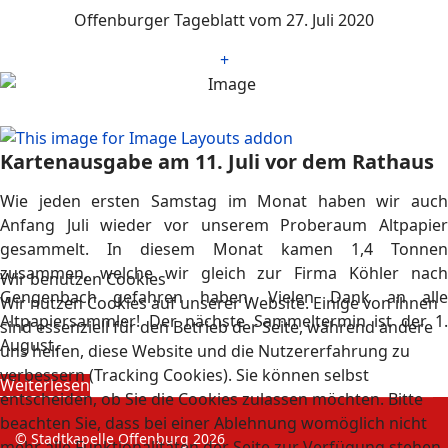
Offenburger Tageblatt vom 27. Juli 2020
+
Kartenausgabe am 11. Juli vor dem Rathaus
Wie jeden ersten Samstag im Monat haben wir auch
Anfang Juli wieder vor unserem Proberaum Altpapier
gesammelt. In diesem Monat kamen 1,4 Tonnen
zusammen, welche wir gleich zur Firma Köhler nach
Wir benutzen Cookies
Gengenbach gefahren haben. Vielen Dank an alle
Wir nutzen Cookies auf unserer Website. Einige von ihnen
Altpapiersammler! Der nächste Sammeltermin ist der 1.
sind essenziell für den Betrieb der Seite, während andere
August.
uns helfen, diese Website und die Nutzererfahrung zu
verbessern (Tracking Cookies). Sie können selbst
Weiterlesen
entscheiden, ob Sie die Cookies zulassen möchten. Bitte
beachten Sie, dass bei einer Ablehnung womöglich nicht
© Stadtkapelle Offenburg 2026
mehr alle Funktionalitäten der Seite zur Verfügung stehen.