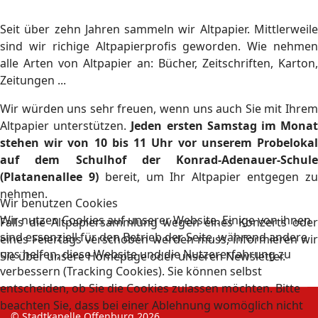
Seit über zehn Jahren sammeln wir Altpapier. Mittlerweile
sind wir richige Altpapierprofis geworden. Wie nehmen
alle Arten von Altpapier an: Bücher, Zeitschriften, Karton,
Zeitungen ...
Wir würden uns sehr freuen, wenn uns auch Sie mit Ihrem
Altpapier unterstützen.
Jeden ersten Samstag im Mona
stehen wir von 10 bis 11 Uhr vor unserem Probelokal
auf dem Schulhof der Konrad-Adenauer-Schule
(Platanenallee 9)
bereit, um Ihr Altpapier entgegen z
nehmen.
Wir benutzen Cookies
Wir nutzen Cookies auf unserer Website. Einige von ihnen
Falls die Altpapiersammlung wegen eines Konzerts oder
sind essenziell für den Betrieb der Seite, während andere
eines Feiertags verschoben werden muss, informieren wir
uns helfen, diese Website und die Nutzererfahrung zu
Sie über unsere Homepage oder unseren Newsletter.
verbessern (Tracking Cookies). Sie können selbst
entscheiden, ob Sie die Cookies zulassen möchten. Bitte
beachten Sie, dass bei einer Ablehnung womöglich nicht
© Stadtkapelle Offenburg 2026